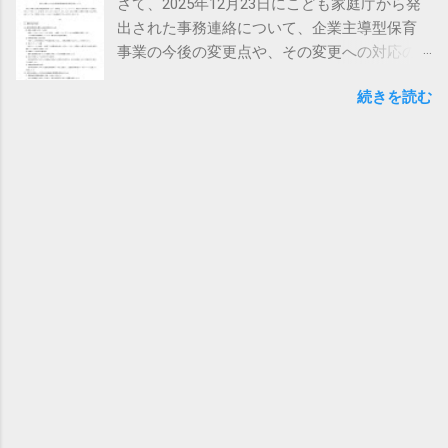
さて、2025年12月23日にこども家庭庁から発
になります。 （毎年度、期限が異なるので注意が必要で
しまいます。 ●よくある仕訳の例 普通預金
出された事務連絡について、企業主導型保育
す。） が、3月分の月次報告が承認されない限り、年度完了
１（本社） ／ 普通預金２（保育園）
事業の今後の変更点や、その変更への対応の
報告の画面にはログインできないようです。 当社のクライア
1,000,000円 このような仕訳をしてしまうと、
ために必要な情報がたくさん書かれているの
ントさまにおかれましては、すでに今までのご経験から、完
部門別の貸借対照表が作成できなくなってし
続きを読む
で、共有したいと思います。 ６ページありま
了報告ができるぐらい収支計算書が仕上がっている園も複数
まい、通帳だけを見ると保育園から他の通帳
すが、定員変更、財産処分、処遇改善、積立
ございます。 そういった園にとっては、早く報告したいんで
へ流出しているように見えてしまいます。 保
金の変更点など、非常に重要な変更点につい
すが。。。 という状況にはなっておりますね。 まあ急いでも
育の会計は、特に資金流出に関してはあり得
て書かれております。 簡単に 内容を見ていく
得しないのかもしれませんが、交付文書にはさも平成31年4月
ないという考え方なので、不正な支出なので
と、 ①定員変更 令和９年１月以降予定です
10日から申請できるような書き方がしてあるので、その下
はないかと疑われてしまいます。 そのため、
が、増員、減員ともに一定の範囲で行えるよ
の ※ 以下の文章を読んでいないと「あれ？」ということ
仕訳に関しては以下のような形で処理をしま
うになりそうです。 ②財産処分 10年経過して
になります。 ①の年度報告については、毎月の月次報告の再
す。 ●本支店勘定を使用する場合 普通預金
いる園については、別表に定める事業への転
確認と、修正がある場合はここで修正するという手続きで
１（本社） ／ 本支店勘定 1,000,000円
用について、助成金の返還をしないで転用で
す。 （２０２１年度からは、年度完了報告の際に過去の月次
本支店勘定 ／ 普通預金２（保育園）
きるようになりそうです。（別表はまだ素案
報告内容は原則修正できなくなっています。） ②は処遇改善
1,000,000円 このような処理をすれば、とりあ
の状態） ③積立金 上限額が設けられてしまい
加算を算定している園のみが行う、実績報告になります。 そ
えず部門ごとの貸借対照表の処理は進めるこ
そうです。また、保育所施設・設備整備等積
して、③は会計報告ですので、今日はこの③について、今回
とができますが、これでも繰入金支出なのか
立金がなくなり、３種類の積立金のみに変わ
の受文書で初めて公開されたルールなどもひも解いて見てい
拠点区分間借入金の返済なのか分かりませ
る見込みです。（人件費、備品等、修繕の３
きたいと思います。 平成31年4月8日に公布された児童育成協
ん。 ●短期借入金、短期貸付金勘定を使用する
種類） ④処遇改善加算 ようやく企業主導型保
会の文書を受け取っている方は、その文書の10ページから見
場合 普通預金１（本社） ／ 短期貸付