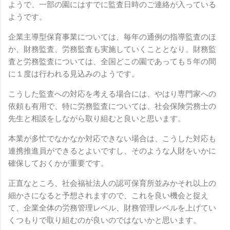
ようで、一部の園にはすでに監査日時のご連絡が入っている
ようです。
企業主導型保育事業については、毎年の通例の指導監査のほ
か、財務監査、労務監査も実施していくこととなり、財務監
査と労務監査については、全国どこの園であっても５年の間
に１度は行われる見込みのようです。
こうした監査への対応を考える場合には、やはり専門家への
依頼も有用で、特に労務監査については、社会保険労務士の
先生と相談をしながら取り組むと良いと思います。
本業が多忙でなかなか対応できない場合は、こうした対応も
連携推進員ができるとよいですし、そのような人財をいかに
確保しておくかが重要です。
正直なところ、社会福祉法人の認可保育所並みかそれ以上の
細かさになると予想されますので、これを良い機会と捉え
て、企業全体の労務管理レベル、財務管理レベルを上げてい
くつもりで取り組むのが良いのではないかと思います。