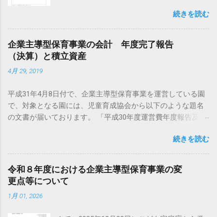
わっているクライアントさまについては、ご
続きを読む
希望に応じて保育会計の仕組みをお知らせす
るとともに、場合によっては顧問税理士先生
の会計事務所まで同行し、お打合せをしてい
企業主導型保育事業の会計 年度完了報告
ます。 正直、もともとは収支計算の考え方で
（決算）と積立資産
処理すれば間違いないのですが、企業会計に
4月 29, 2019
慣れてしまっているとかえって収支計算での
処理が難しく感じる方が多いように感じま
平成31年4月8日付で、企業主導型保育事業を運営している園
す。 ただ、保育園の通帳は必ず別に作り、保
で、対象となる園には、児童育成協会から以下のような題名
育園の収入と支出は全てこの通帳を通して処
の文書が届いております。 「平成30年度運営費年度報告及び
理すればよいのですが、よく問題になるのは
完了報告ならびに処遇改善加算の実績報告について」 福祉事
社会保険料や労働保険料などです。 これらは
続きを読む
業の受文書はどうしてもこのように題名が長くなってしま
口座振替にするとどうしても会社のメイン口
い、複雑で読み取りづらくなりますが、題名を見ただけで
座等から一本で引き落とされるので、保育園
も、 ① 年度報告 ② 完了報告 ③ 処遇改善加算の実績報
の職員の社会保険料は後から預金振替を行う
令和８年度における企業主導型保育事業の変
告 の３種類の事務があることが分かります。 昨年度まではこ
ことになります。 ただ、収支計算を行う場
更点等について
れを急いで４月末までに完了してボタンを押していたわけで
合、この預金振替がくせもので、以下のよう
1月 01, 2026
すが、平成30年度から報告期限が6月30日に延長され、園のみ
に仕訳をしてしまうと繰入金支出なのか拠点
なさまや会計事務所さんもやっと落ち着いて対応できるよう
区分間借入金の返済なのか分からなくなって