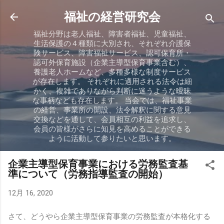
スキップしてメイン コンテンツに移動
福祉の経営研究会
福祉分野は老人福祉、障害者福祉、児童福祉、
生活保護の４種類に大別され、それぞれ介護保
険サービス、障害福祉サービス、認可保育所・
認可外保育施設（企業主導型保育事業含む）、
養護老人ホームなど、多種多様な制度サービス
が存在します。 それぞれに適用される法令は細
かく、複雑でありながら判断に迷うような曖昧
な事柄なども存在します。 当会では、福祉事業
の経営、事業所の開設、法令解釈に関する意見
交換などを通して、会員相互の利益を追求し、
会員の皆様がさらに知見を高めることができる
ように活動して参りたいと思います。
企業主導型保育事業における労務監査基
準について（労務指導監査の開始）
12月 16, 2020
さて、どうやら企業主導型保育事業の労務監査が本格化する